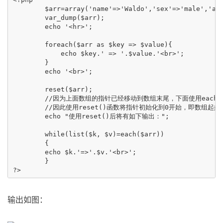
	$arr=array('name'=>'Waldo','sex'=>'male','age'=>'20');

	var_dump($arr);

	echo '<hr>';

	foreach($arr as $key => $value){

	    echo $key.' => '.$value.'<br>';

	}

	echo '<br>';

	reset($arr);

	//因为上面数组的指针已经移动到数组末尾，下面使用each的时候发生指针越界，返回false，导致无法输出值。

	//因此使用reset()函数将指针初始化到0开始，即数组起始位置。

	echo "使用reset()后将有如下输出：";

	while(list($k, $v)=each($arr))

	{ 

    	echo $k.'=>'.$v.'<br>';

	}

输出如图：