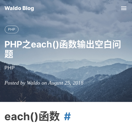
Waldo Blog
Tog
nav
PHP
PHP之each()函数输出空白问
题
PHP
Posted by Waldo on August 25, 2018
each()函数