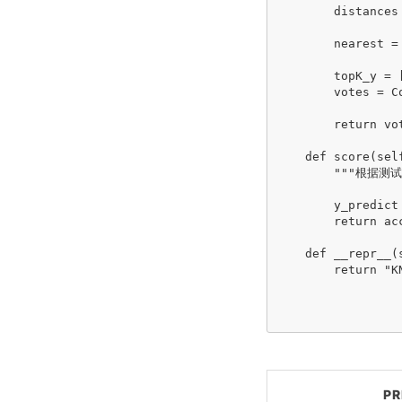
        distances
                 
        nearest =
        topK_y = 
        votes = Co
        return vo
    def score(sel
        """根据测
        y_predict
        return ac
    def __repr__(s
        return "KN
PR