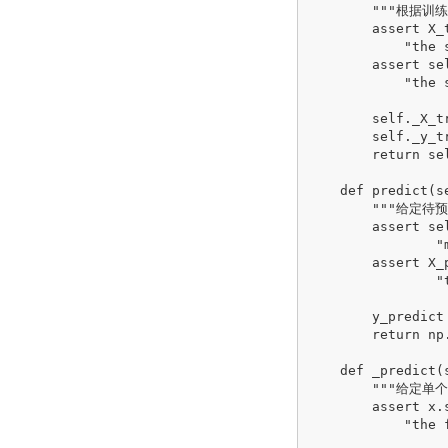
        """根据训练
        assert X_
            "the 
        assert se
            "the 
        self._X_tr
        self._y_tr
        return sel
    def predict(se
        """给定待
        assert se
                "
        assert X_
                "
        y_predict
        return np.
    def _predict(s
        """给定
        assert x.
            "the 