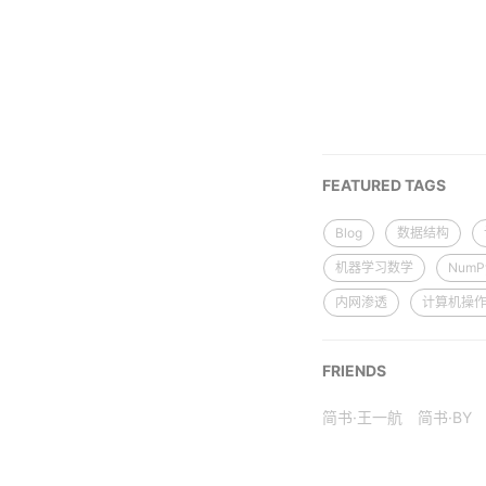
FEATURED TAGS
Blog
数据结构
机器学习数学
NumP
内网渗透
计算机操
FRIENDS
简书·王一航
简书·BY