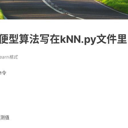
便型算法写在kNN.py文件里
learn格式
命令
预测值