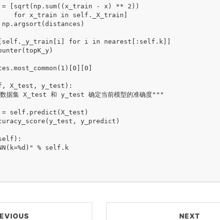
 = [sqrt(np.sum((x_train - x) ** 2))

    for x_train in self._X_train]

 np.argsort(distances)

[self._y_train[i] for i in nearest[:self.k]]

unter(topK_y)

tes.most_common(1)[0][0]

f, X_test, y_test):

试数据集 X_test 和 y_test 确定当前模型的准确度"""

 = self.predict(X_test)

curacy_score(y_test, y_predict)

elf):

N(k=%d)" % self.k

EVIOUS
NEXT