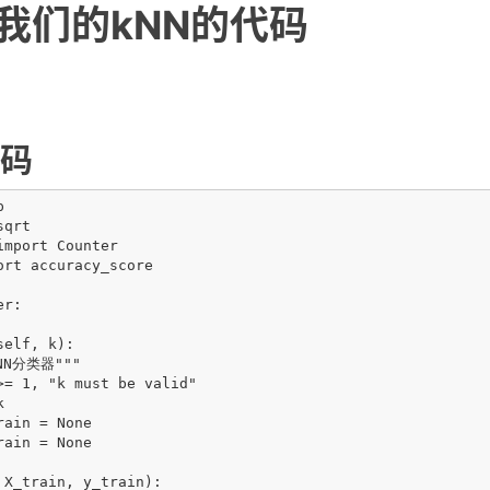
我们的kNN的代码
代码


qrt

mport Counter

rt accuracy_score

r:

elf, k):

NN分类器"""

>= 1, "k must be valid"



ain = None

ain = None

 X_train, y_train):
