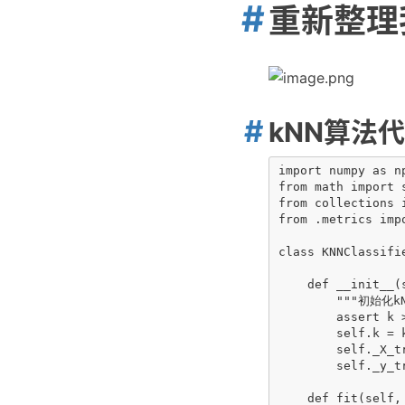
重新整理
kNN算法
import numpy as np
from math import s
from collections i
from .metrics impo
class KNNClassifie
    def __init__(s
        """初始化k
        assert k 
        self.k = k
        self._X_tr
        self._y_tr
    def fit(self,