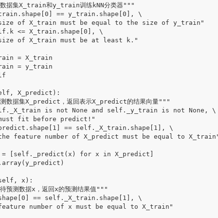
数据集X_train和y_train训练kNN分类器"""

train.shape[0] == y_train.shape[0], \

size of X_train must be equal to the size of y_train"

lf.k <= X_train.shape[0], \

size of X_train must be at least k."

ain = X_train

ain = y_train

f

lf, X_predict):

预测数据集X_predict，返回表示X_predict的结果向量"""

lf._X_train is not None and self._y_train is not None, \

must fit before predict!"

predict.shape[1] == self._X_train.shape[1], \

the feature number of X_predict must be equal to X_train"
 = [self._predict(x) for x in X_predict]

array(y_predict)

elf, x):

单个待预测数据x，返回x的预测结果值"""

shape[0] == self._X_train.shape[1], \

feature number of x must be equal to X_train"
