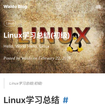
Waldo Blog
Tog
nav
Linux
Linux学习总结(初级)
Hello, World Hello, Linux
Posted by Waldo on February 22, 2018
Linux学习总结(初级)
Linux学习总结